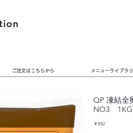
tion
ご注文はこちらから
メニューライブラ
QP 凍結全
NO3 1KG
価
￥852
格