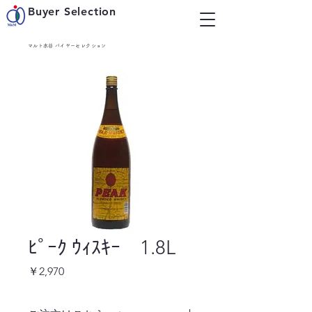
Buyer Selection
マルト水谷 バイヤーセレクション
ﾋﾟｰｸ ｳｨｽｷｰ 1.8L
価
￥2,970
格