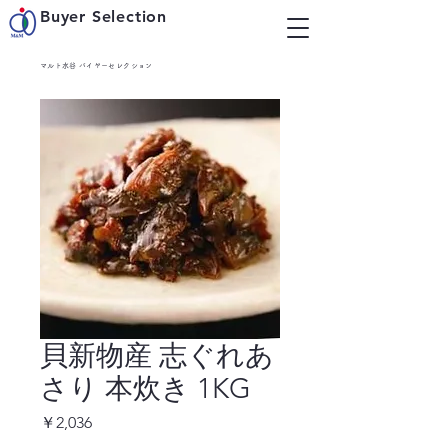
Buyer Selection
マルト水谷 バイヤーセレクション
貝新物産 志ぐれあ
さり 本炊き 1KG
価
￥2,036
格