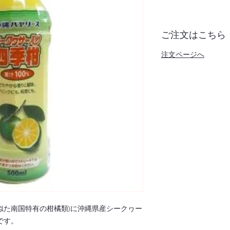
ご注文はこちら
注文ページへ
似た南国特有の柑橘類)に沖縄県産シークヮー
です。