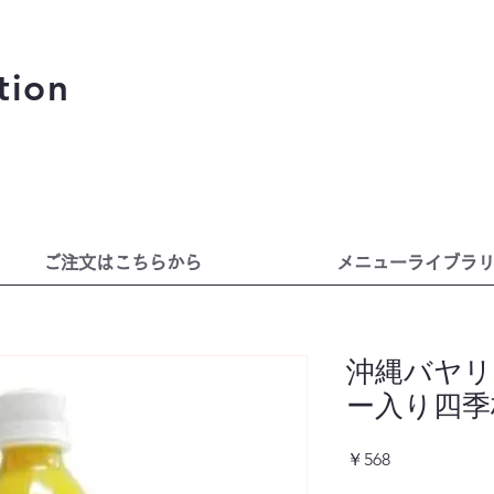
tion
ご注文はこちらから
メニューライブラ
沖縄バヤリ
ー入り四季
価
￥568
格