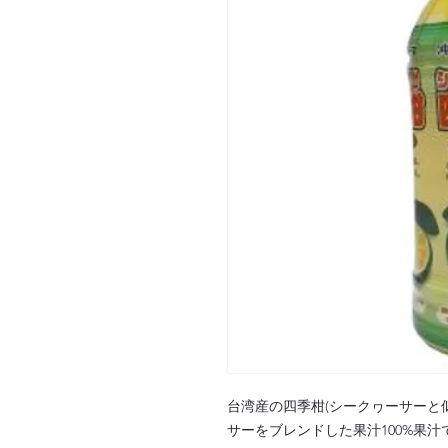
台湾産の四季柑(シークヮーサーと
サーをブレンドした果汁100%果汁