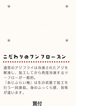
長崎県で水揚げされる真アジは、生育環境
に適している海流に恵まれ、脂がのってお
り、身に旨味が凝縮されています。生のま
まその場（前浜）で一つひとつ手作業で背
開きにしました。
パン粉にもこだわり、加熱調理後の剣立ち
の良さ、色目の均一さは、より一層食欲を
引き立てます。
通常のアジフライは冷凍されたアジを
解凍し、加工してから再度冷凍するツ
ーフローが一般的。
「あじふらい極」は生の状態で加工を
行う一回凍結。身のふっくら感、旨味
が違います。
​買付