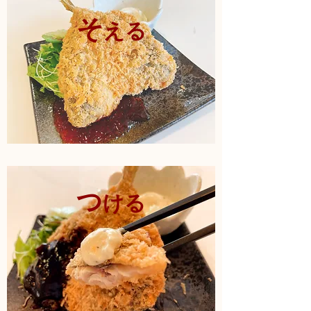
そ
える
つ
ける