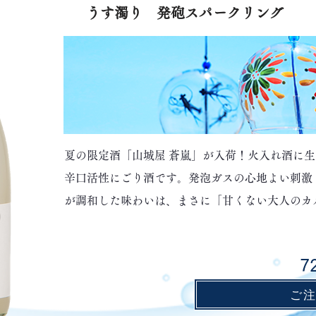
うす濁り 発砲スパークリング
夏の限定酒「山城屋 蒼嵐」が入荷！火入れ酒に
辛口活性にごり酒です。発泡ガスの心地よい刺激
が調和した味わいは、まさに「甘くない大人のカ
7
ご