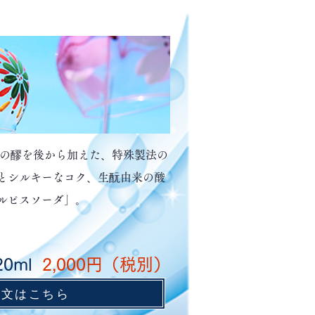
生の醪を後から加えた、特殊製法の
とシルキーなコク、生酛由来の酸
ルピスソーダ」。
20ml
2,000
円（税別）
注文はこちら