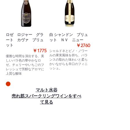
ロゼ ロジャー グラ
白 シャンドン ブリュ
ート カヴァ ブリュ
ット ＮＶ ニュー
￥2760
ット
￥1775
シャルドネとピノ・ノワー
ルの果実風味を持ち、バラ
優雅な時間を演出する、美
ンスの取れた味わいと柔ら
しいバラ色の華やかなロ
かいながらも辛口のフィニ
ゼ。チェリーやいちごのフ
ッシュ。
レッシュで芳醇なアロマに
上質な酸味
​マルト水谷
売れ筋スパークリングワインをすべ
て見る