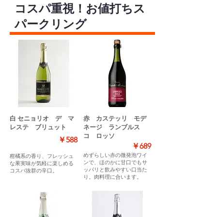
コスパ重視！お値打ちス
パークリング
白 セニョリオ デ マ
赤 カステッリ モデ
レステ ブリュット
ネージ ランブルス
コ ロッソ
￥588
￥689
めずらしい赤の微発泡ワイ
柑橘系の香り、フレッシュ
ンで、ほのかに甘口でもサ
な果実味が気軽に楽しめる
ッパリと飲みやすい口当た
コスパ抜群の辛口。
り。肉料理に合います。