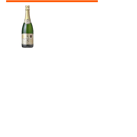
白 安心院 スパークリン
グワイン
￥3135
日本ワインコンクール部門
最高賞に幾度も輝く造り手
が手掛ける本格派スパーク
リングワイン。クリーミー
な泡立ちと、爽やかかつリ
ッチな味わいが魅力。