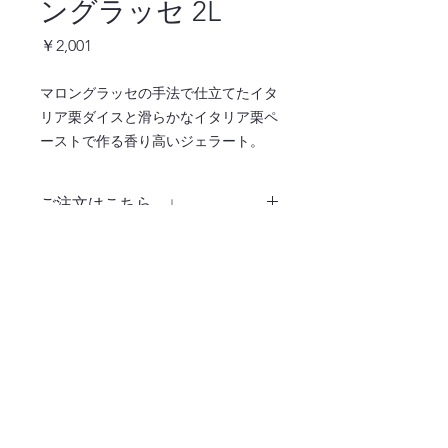
ングラッセ 2L
価
￥2,001
格
マロングラッセの手法で仕立てたイタ
リア栗ダイスと滑らかなイタリア栗ペ
ーストで作る香り高いジェラート。
ご注文はこちら ↓
注文ページへ
〒486-0932
愛知県春日井市松河戸町字段下1400番地
TEL:0568-34-0771
365日毎日お届け！業務用食材はおまかせくだ
さい！