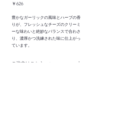
価
￥626
格
豊かなガーリックの風味とハーブの香
りが、フレッシュなチーズのクリーミ
ーな味わいと絶妙なバランスで合わさ
り、濃厚かつ洗練された味に仕上がっ
ています。
ご注文はこちら ↓
注文ページへ
〒486-0932
愛知県春日井市松河戸町字段下1400番地
TEL:0568-34-0771
365日毎日お届け！業務用食材はおまかせくだ