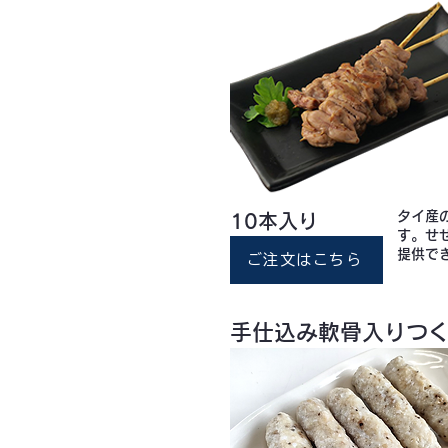
タイ産
10本入り
す。せ
提供で
ご注文はこちら
手仕込み軟骨入りつく