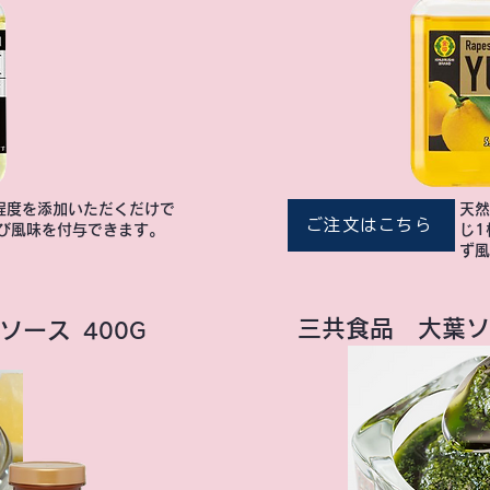
程度を添加いただくだけで
天然
ご注文はこちら
び風味を付与できます。
じ1
ず風
三共食品 大葉ソ
ソース
400G