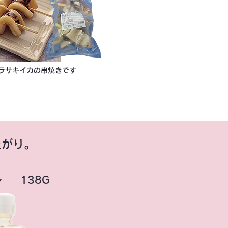
ラサキイカの串焼きです
上がり。
ル
138G