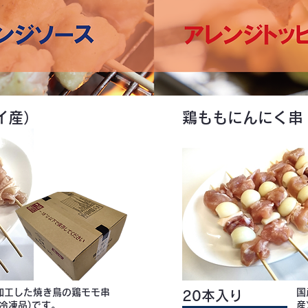
イ産）
鶏ももにんにく串
加工した焼き鳥の鶏モモ串
国
20本入り
熱冷凍品)です。
産