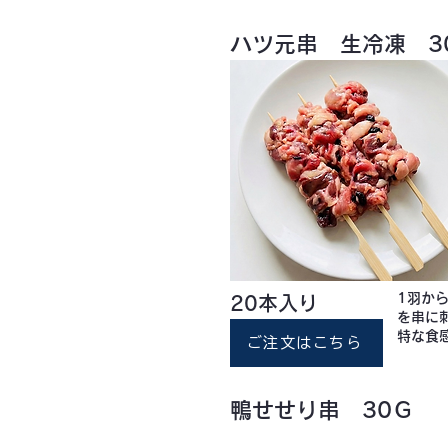
ハツ元串 生冷凍 3
1羽か
20本入り
を串に
特な食
ご注文はこちら
鴨せせり串 30Ｇ