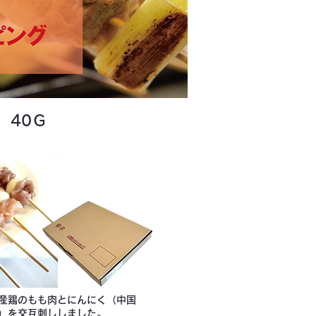
 40Ｇ
産鶏のもも肉とにんにく（中国
）を交互刺ししました。