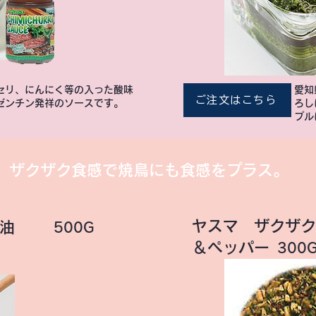
セリ、にんにく等の入った酸味
愛知
ご注文はこちら
ゼンチン発祥のソースです。
ろし
プル
ザクザク食感で焼鳥にも食感をプラス。
ヤスマ ザクザク
油
500G
＆ペッパー
300