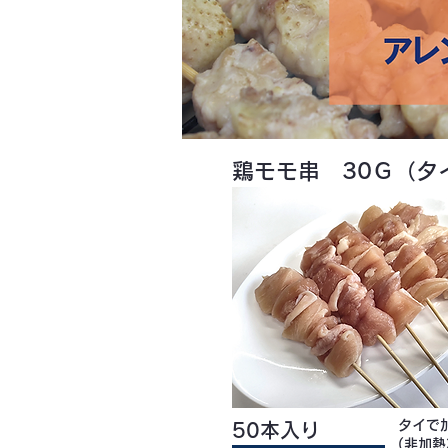
鶏モモ串 30Ｇ（タ
タイで
50本入り
(非加