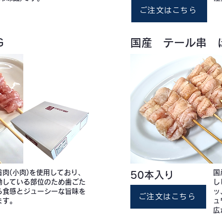
ご注文はこちら
Ｇ
国産 テール串 
首肉(小肉)を使用しており、
国
50本入り
動している部位のため歯ごた
し
る食感とジューシーな旨味を
ッ
ご注文はこちら
ます。
ュ
広