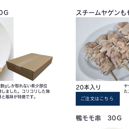
0Ｇ
スチームヤゲンも
ら数gしか取れない希少部位
ヤ
20本入り
刺しました。コリコリした独
た
感と風味が特徴です。
ご注文はこちら
鴨モモ串 30Ｇ