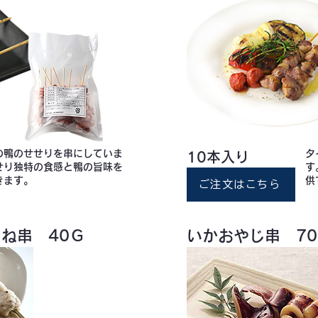
の鴨のせせりを串にしていま
タ
10本入り
せり独特の食感と鴨の旨味を
す
きます。
供
ご注文はこちら
ね串 40Ｇ
いかおやじ串 7