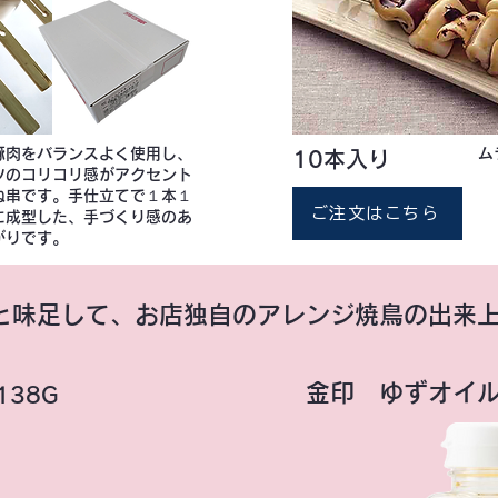
豚肉をバランスよく使用し、
ム
10本入り
ツのコリコリ感がアクセント
ね串です。手仕立てで１本１
ご注文はこちら
に成型した、手づくり感のあ
がりです。
と味足して、お店独自のアレンジ焼鳥の出来
金印 ゆずオイ
138G