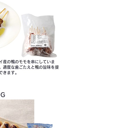
イ産の鴨のモモを串にしていま
。適度な歯ごたえと鴨の旨味を提
できます。
0Ｇ