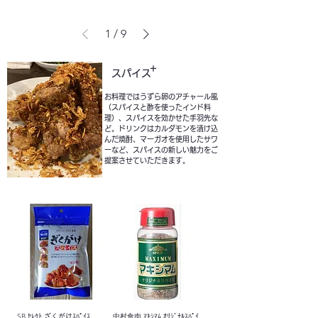
1
/
9
+
スパイス
お料理ではうずら卵のアチャール風
（スパイスと酢を使ったインド料
理）、スパイスを効かせた手羽先な
ど。ドリンクはカルダモンを漬け込
んだ焼酎、マーガオを使用したサワ
ーなど、スパイスの新しい魅力をご
提案させていただきます。
SB ｾﾚｸﾄ ざくがけｽﾊﾟｲｽ
中村食肉 ﾏｷｼﾏﾑ ｵﾘｼﾞﾅﾙｽﾊﾟｲ