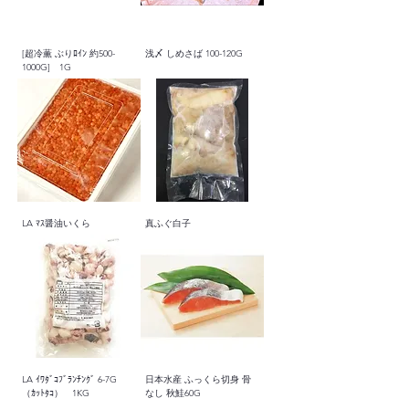
[超冷薫 ぶりﾛｲﾝ 約500-
浅〆 しめさば 100-120G
1000G] 1G
LA ﾏｽ醤油いくら
真ふぐ白子
LA ｲﾜﾀﾞｺﾌﾞﾗﾝﾁﾝｸﾞ 6-7G
日本水産 ふっくら切身 骨
（ｶｯﾄﾀｺ） 1KG
なし 秋鮭60G