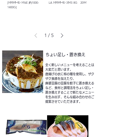
[ﾄﾗｳﾄｻｰﾓﾝ ﾄﾘﾑE 約1000-
LA ﾄﾗｳﾄｻｰﾓﾝ ｽﾗｲｽ 8G 20ﾏｲ
1400G]
1
/
5
ちょい足し・置き換え
全く新しいメニューを考えることは
大変だと思います。
唐揚げの衣に柿の種を使用し、ザク
ザク食感を加えたり、
麻婆豆腐の豆腐を餃子に置き換える
など、食材と調理法をちょい足し・
置き換えすることで新たなメニュー
を生み出す、そんな組み合わせのご
提案させていただきます。