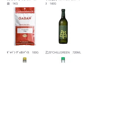
袋 1KG
ｽ 140G
ｷﾞｬﾊﾞﾝ ﾃﾞｭｶｽﾊﾟｲｽ 100G
乙25°CHILLGREEN 720ML
ｶﾙﾀﾞﾓﾝ ﾃｲｸ7 700ML
ﾛﾝｸﾞﾍﾟｯﾊﾟｰ 25度 700ML
1
/
7