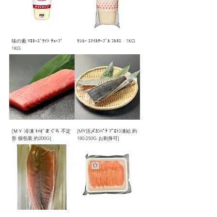
味の素 ﾏﾖﾈｰｽﾞﾗｲﾄ ﾁｭｰﾌﾞ
ｹﾝｺｰ ｽﾏｲﾙﾃｰﾌﾞﾙ ﾌﾙﾈｽ 1KG
1KG
[ＭＹ 冷凍 ｷﾊﾀﾞまぐろ 不定
[MY活〆ｶﾝﾊﾟﾁ ﾌﾟﾛﾄﾝ凍結 約
形 個包装 約200G]
180-250G お刺身可]