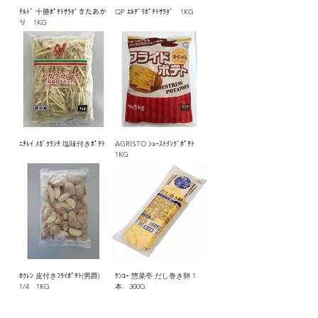
ﾁﾙﾄﾞ 十勝ﾎﾟﾃﾄｻﾗﾀﾞきたあか
QP ｴﾙﾃﾞﾘﾎﾟﾃﾄｻﾗﾀﾞ 1KG
り 1KG
ﾆﾁﾚｲ ﾒｶﾞｸﾗﾝﾁ 塩味付きﾎﾟﾃﾄ
AGRISTO ｼｭｰｽﾄﾘﾝｸﾞﾎﾟﾃﾄ
1KG
ﾎｸﾚﾝ 皮付きﾌﾗｲﾎﾟﾃﾄ(男爵)
ｹﾝｺｰ 惣菜亭 だし巻き卵 1
1/4 1KG
本 300G