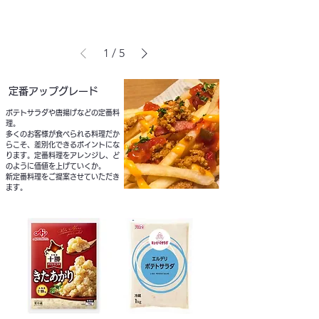
1
/
5
定番アップグレード
ポテトサラダや唐揚げなどの定番料
理。
多くのお客様が食べられる料理だか
らこそ、差別化できるポイントにな
ります。定番料理をアレンジし、ど
のように価値を上げていくか。
新定番料理をご提案させていただき
ます。