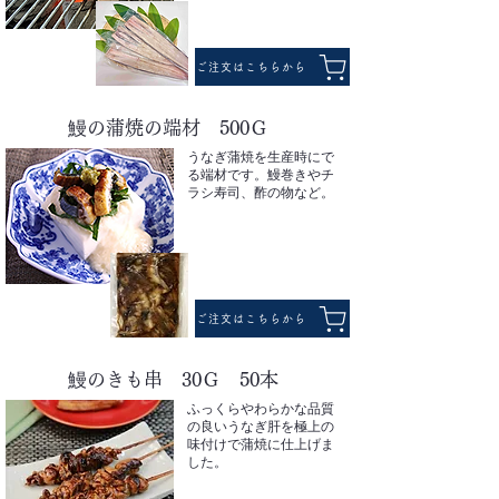
ご注文はこちらから
鰻の蒲焼の端材 500Ｇ
うなぎ蒲焼を生産時にで
る端材です。鰻巻きやチ
ラシ寿司、酢の物など。
ご注文はこちらから
鰻のきも串 30Ｇ 50本
ふっくらやわらかな品質
の良いうなぎ肝を極上の
味付けで蒲焼に仕上げま
した。