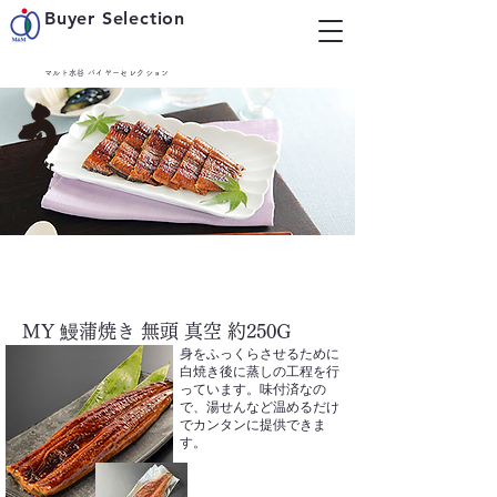
Buyer Selection
マルト水谷 バイヤーセレクション
MY 鰻蒲焼き 無頭 真空 約250G
​身をふっくらさせるために
白焼き後に蒸しの工程を行
っています。味付済なの
で、湯せんなど温めるだけ
でカンタンに提供できま
す。