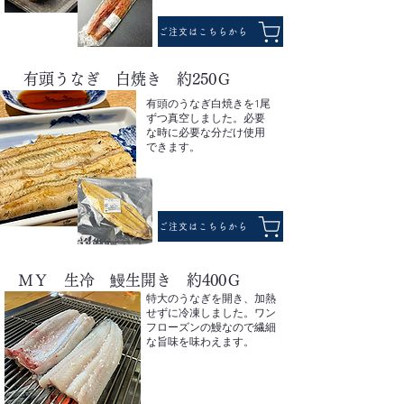
ご注文はこちらから
有頭うなぎ 白焼き 約250Ｇ
有頭のうなぎ白焼きを1尾
ずつ真空しました。必要
な時に必要な分だけ使用
できます。
ご注文はこちらから
ＭＹ 生冷 鰻生開き 約400Ｇ
特大のうなぎを開き、加熱
せずに冷凍しました。ワン
フローズンの鰻なので繊細
な旨味を味わえます。