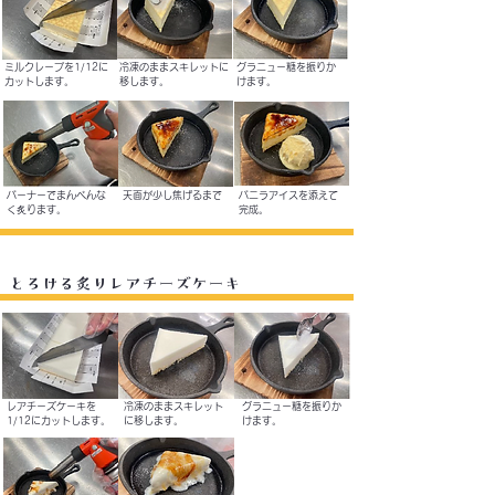
ミルクレープを1/12に
​冷凍のままスキレットに
グラニュー糖を振りか
カットします。
移します。
けます。
バーナーでまんべんな
天面が少し焦げるまで
バニラアイスを添えて
く炙ります。
完成。
とろける炙りレアチーズケーキ
レアチーズケーキを
​冷凍のままスキレット
グラニュー糖を振りか
1/12にカットします。
に移します。
けます。