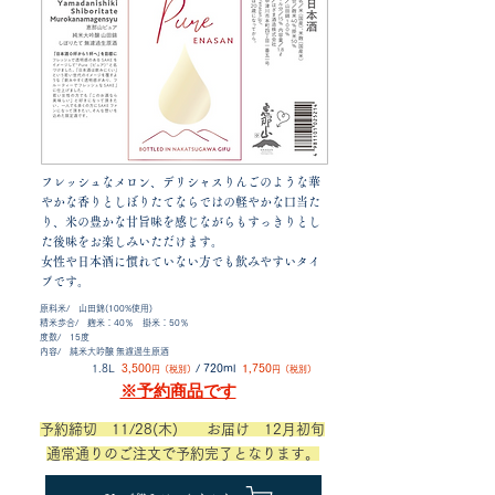
フレッシュなメロン、デリシャスりんごのような華
やかな香りとしぼりたてならではの軽やかな口当た
り、米の豊かな甘旨味を感じながらもすっきりとし
た後味をお楽しみいただけます。
女性や日本酒に慣れていない方でも飲みやすいタイ
プです。
原料米/ 山田錦(100%使用
)
精米歩合/ 麹米：40％ 掛米：50％
度数/ 15度
内容/ 純米大吟醸 無濾過生原酒
1.8L
3,50
0
/ 720ml
1,750
円（税別）
円（税別）
※予約商品です
予約締切 11
/28(木) ​お届け 12月初旬
​通常通りのご注文で予約完了となります。