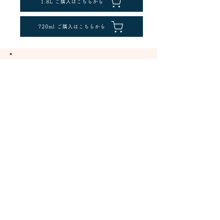
1.8L ご購入はこちらから
720ml ご購入はこちらから
中津川から世界へ。お酒を楽しむすべての方に。
はざま酒造株式会社
岐阜県中津川市本町4丁目1番51号
​TEL:
0573-65-4106
https://enasan.jp/
〒486-0932
愛知県春日井市松河戸町字段下1400番地
TEL:0568-34-0771