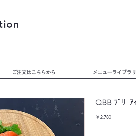
tion
ご注文はこちらから
メニューライブラ
QBB ﾌﾞﾘｰｱ
価
￥2,780
格