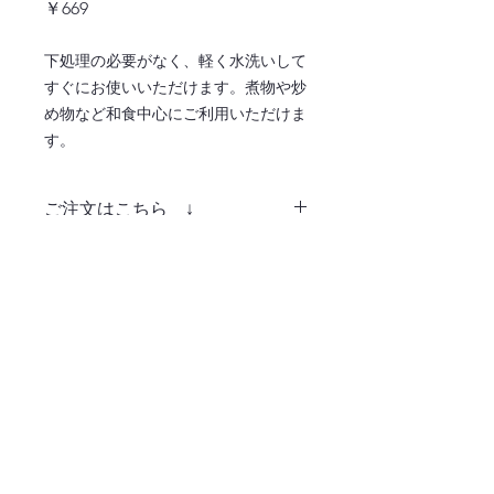
価
￥669
格
下処理の必要がなく、軽く水洗いして
すぐにお使いいただけます。煮物や炒
め物など和食中心にご利用いただけま
す。
ご注文はこちら ↓
注文ページへ
〒486-0932
愛知県春日井市松河戸町字段下1400番地
TEL:0568-34-0771
365日毎日お届け！業務用食材はおまかせくだ
さい！