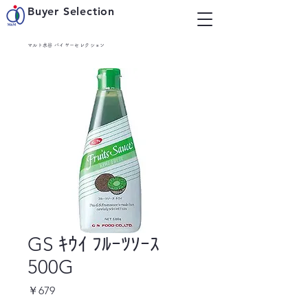
Buyer Selection
マルト水谷 バイヤーセレクション
GS ｷｳｲ ﾌﾙｰﾂｿｰｽ
500G
価
￥679
格