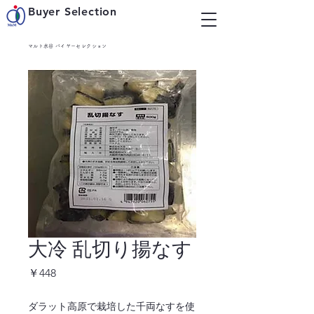
Buyer Selection
マルト水谷 バイヤーセレクション
大冷 乱切り揚なす
価
￥448
格
ダラット高原で栽培した千両なすを使