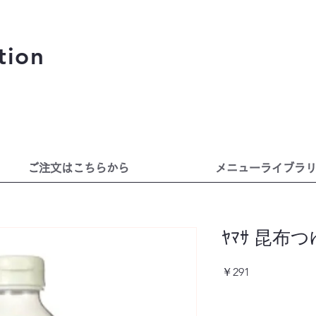
tion
ご注文はこちらから
メニューライブラ
ﾔﾏｻ 昆布つゆ
価
￥291
格