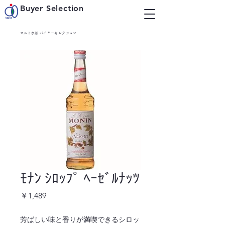
Buyer Selection
マルト水谷 バイヤーセレクション
ﾓﾅﾝ ｼﾛｯﾌﾟ ﾍｰｾﾞﾙﾅｯﾂ
価
￥1,489
格
芳ばしい味と香りが満喫できるシロッ