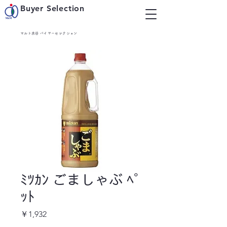
Buyer Selection
マルト水谷 バイヤーセレクション
ﾐﾂｶﾝ ごましゃぶ ﾍﾟ
ｯﾄ
価
￥1,932
格