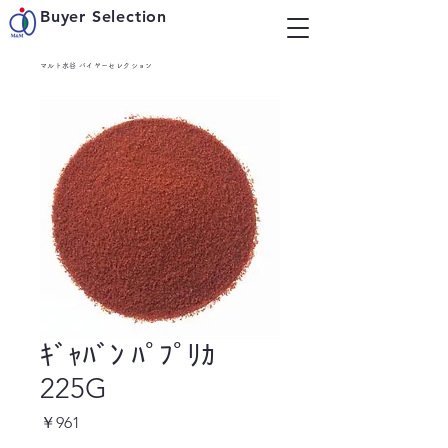
Buyer Selection
マルト水谷 バイヤーセレクション
ｷﾞｬﾊﾞﾝ ﾊﾟﾌﾟﾘｶ
225G
価
￥961
格