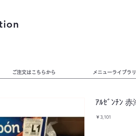
tion
ご注文はこちらから
メニューライブラ
ｱﾙｾﾞﾝﾁﾝ 赤
価
￥3,101
格