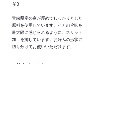
価
￥3
格
青森県産の身が厚めでしっかりとした
原料を使用しています。イカの旨味を
最大限に感じられるように、スリット
加工を施しています。お好みの形状に
切り分けてお使いいただけます。
ご注文はこちら ↓
注文ページへ
〒486-0932
愛知県春日井市松河戸町字段下1400番地
TEL:0568-34-0771
365日毎日お届け！業務用食材はおまかせくだ