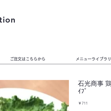
tion
ご注文はこちらから
メニューライブラ
石光商事 鶏
ｲﾌﾟ
価
￥711
格