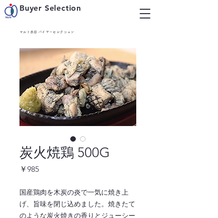
Buyer Selection
マルト水谷 バイヤーセレクション
炭火焼鶏 500G
価
￥985
格
国産鶏肉を木炭の炎で一気に焼き上
げ、旨味を閉じ込めました。焼きたて
のような炭火焼きの香りとジューシー