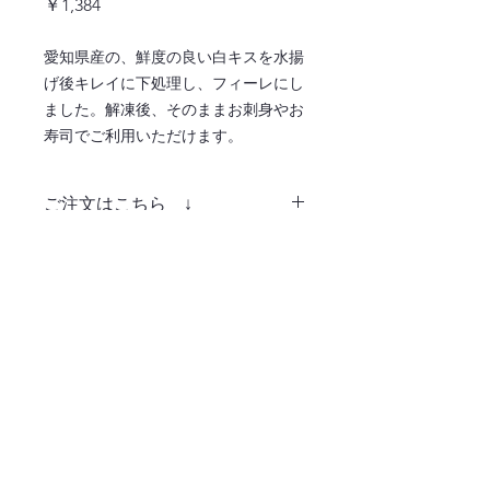
価
￥1,384
格
愛知県産の、鮮度の良い白キスを水揚
げ後キレイに下処理し、フィーレにし
ました。解凍後、そのままお刺身やお
寿司でご利用いただけます。
ご注文はこちら ↓
注文ページへ
〒486-0932
愛知県春日井市松河戸町字段下1400番地
TEL:0568-34-0771
365日毎日お届け！業務用食材はおまかせくだ
さい！