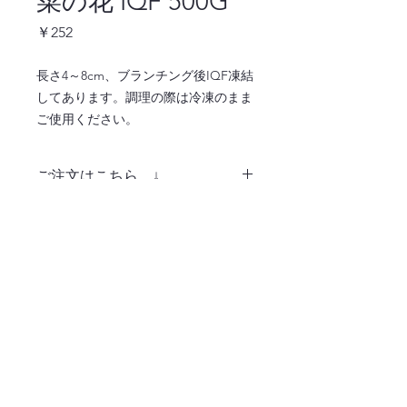
菜の花 IQF 500G
価
￥252
格
長さ4～8cm、ブランチング後IQF凍結
してあります。調理の際は冷凍のまま
ご使用ください。
ご注文はこちら ↓
注文ページへ
〒486-0932
愛知県春日井市松河戸町字段下1400番地
TEL:0568-34-0771
365日毎日お届け！業務用食材はおまかせくだ
さい！