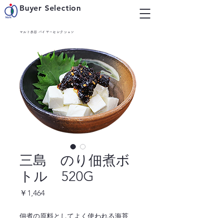
Buyer Selection
マルト水谷 バイヤーセレクション
三島 のり佃煮ボ
トル 520G
価
￥1,464
格
佃煮の原料としてよく使われる海苔