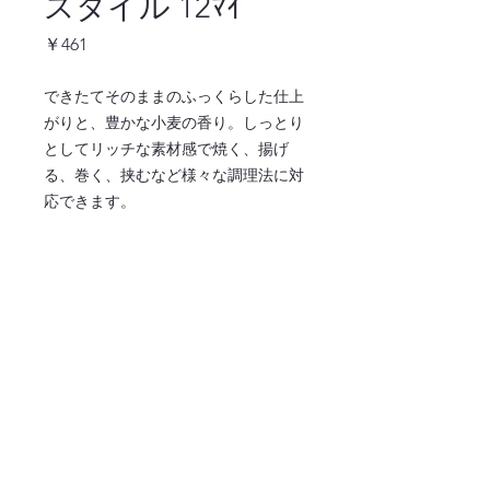
スタイル 12ﾏｲ
価
￥461
格
できたてそのままのふっくらした仕上
がりと、豊かな小麦の香り。しっとり
としてリッチな素材感で焼く、揚げ
る、巻く、挟むなど様々な調理法に対
応できます。
ご注文はこちら ↓
注文ページへ
〒486-0932
愛知県春日井市松河戸町字段下1400番地
TEL:0568-34-0771