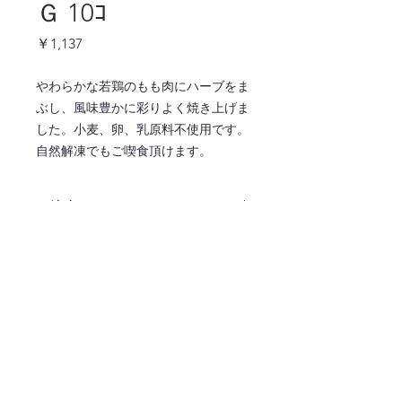
Ｇ 10ｺ
価
￥1,137
格
やわらかな若鶏のもも肉にハーブをま
ぶし、風味豊かに彩りよく焼き上げま
した。小麦、卵、乳原料不使用です。
自然解凍でもご喫食頂けます。
ご注文はこちら ↓
注文ページへ
〒486-0932
愛知県春日井市松河戸町字段下1400番地
TEL:0568-34-0771
365日毎日お届け！業務用食材はおまかせくだ