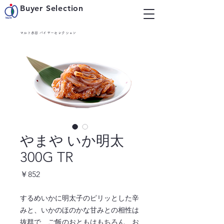
Buyer Selection
マルト水谷 バイヤーセレクション
やまや いか明太
300G TR
価
￥852
格
するめいかに明太子のピリッとした辛
みと、いかのほのかな甘みとの相性は
抜群で、ご飯のおともはもちろん、お