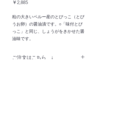
価
￥2,885
格
粒の大きいペルー産のとびっこ（とび
うお卵）の醤油漬です。○「味付とび
っこ」と同じ、しょうがをきかせた醤
油味です。
ご注文はこちら ↓
注文ページへ
〒486-0932
愛知県春日井市松河戸町字段下1400番地
TEL:0568-34-0771
365日毎日お届け！業務用食材はおまかせくだ
さい！